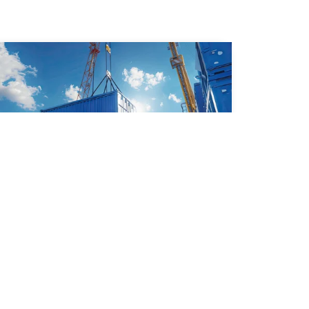
CPT та CIP
Докладніше