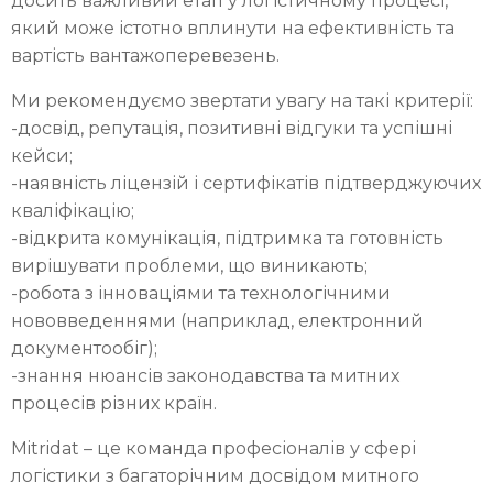
досить важливий етап у логістичному процесі,
який може істотно вплинути на ефективність та
вартість вантажоперевезень.
Ми рекомендуємо звертати увагу на такі критерії:
-досвід, репутація, позитивні відгуки та успішні
кейси;
-наявність ліцензій і сертифікатів підтверджуючих
кваліфікацію;
-відкрита комунікація, підтримка та готовність
вирішувати проблеми, що виникають;
-робота з інноваціями та технологічними
нововведеннями (наприклад, електронний
документообіг);
-знання нюансів законодавства та митних
процесів різних країн.
Mitridat – це команда професіоналів у сфері
логістики з багаторічним досвідом митного