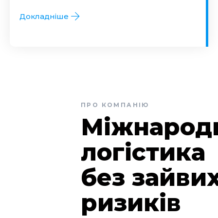
Докладніше
ПРО КОМПАНІЮ
Міжнарод
логістика
без зайви
ризиків