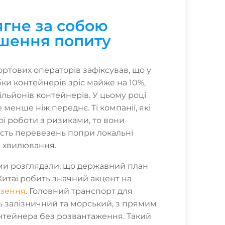
ягне за собою
шення попиту
ртових операторів зафіксував, що у
ки контейнерів зріс майже на 10%,
ільйонів контейнерів. У цьому році
 менше ніж переднє. Ті компанії, які
ї роботи з ризиками, то вони
ість перевезень попри локальні
і хвилювання.
 ми розглядали, що державний план
Китаї робить значний акцент на
езення
. Головний транспорт для
 залізничний та морський, з прямим
тейнера без розвантаження. Такий