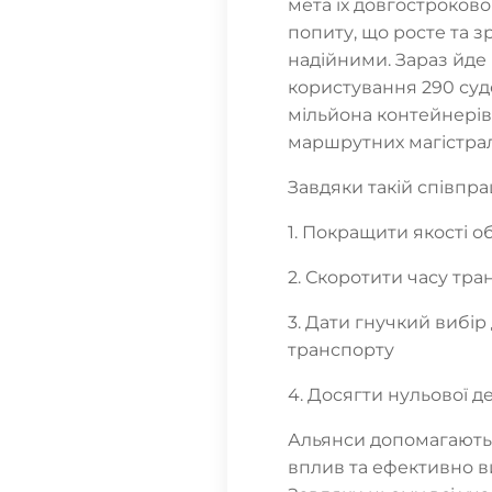
мета їх довгостроково
попиту, що росте та 
надійними. Зараз йде 
користування 290 суд
мільйона контейнерів
маршрутних магістра
Завдяки такій співпра
1. Покращити якості о
2. Скоротити часу тра
3. Дати гнучкий вибі
транспорту
4. Досягти нульової де
Альянси допомагають
вплив та ефективно в