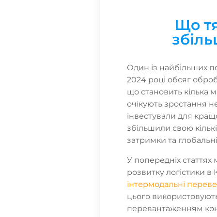
Що т
збіль
Один із найбільших по
2024 році обсяг оброб
що становить кілька м
очікують зростання не
інвестували для кращо
збільшили свою кільк
затримки та глобальн
У попередніх статтях
розвитку логістики в 
інтермодальні перев
цього використовують
перевантаженням кон