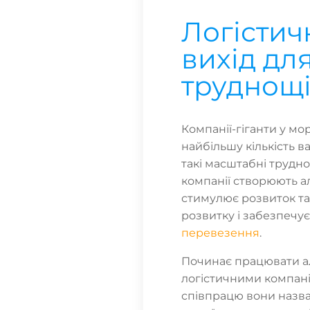
Логістич
вихід дл
труднощ
Компанії-гіганти у мор
найбільшу кількість в
такі масштабні трудно
компанії створюють ал
стимулює розвиток та 
розвитку і забезпечу
перевезення
.
Починає працювати а
логістичними компані
співпрацю вони назвал