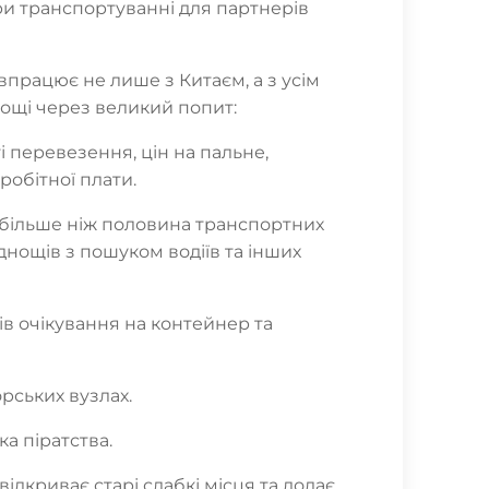
ри транспортуванні для партнерів
івпрацює не лише з Китаєм, а з усім
нощі через великий попит:
і перевезення, цін на пальне,
робітної плати.
, більше ніж половина транспортних
днощів з пошуком водіїв та інших
ів очікування на контейнер та
орських вузлах.
а піратства.
ідкриває старі слабкі місця та додає