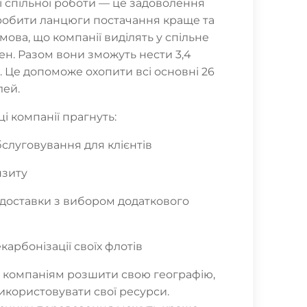
ї спільної роботи — це задоволення
зробити ланцюги постачання краще та
мова, що компанії виділять у спільне
ен. Разом вони зможуть нести 3,4
. Це допоможе охопити всі основні 26
лей.
ці компанії прагнуть:
бслуговування для клієнтів
нзиту
р доставки з вибором додаткового
карбонізації своїх флотів
 компаніям розшити свою географію,
икористовувати свої ресурси.