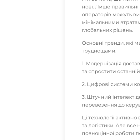
нові. Лише правильні 
операторів можуть ви
мінімальними втратам
глобальних рішень.
Основні тренди, які 
труднощами:
1. Модернізація доста
та спростити останні
2. Цифрові системи к
3. Штучний інтелект д
перевезення до керу
Ці технології активно
та логістики. Але все 
повноцінної роботи по