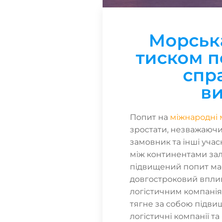
Морська
тиском п
спр
в
Попит на
міжнародні 
зростати, незважаючи
замовник та інші учас
між континентами за
підвищений попит ма
довгостроковий вплив
логістичним компанія
тягне за собою підви
логістичні компанії т