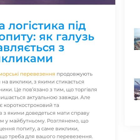
 логістика під
опиту: як галузь
авляється з
икликами
морські перевезення
продовжують
 на виклики, з якими стикається
ники. Це пов’язано з тим, що торгівля
лишається актуальною завжди. Але
є короткостроковий та
 з якими доведеться мати справу
м у майбутньому. Розглянемо, що
щення попиту, а саме виклики,
а що треба для вашого перевезення.