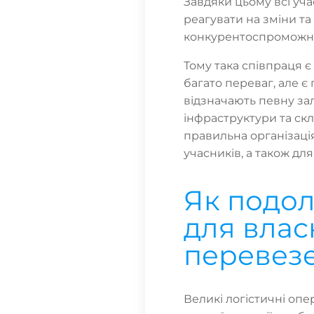
Завдяки цьому всі у
реагувати на зміни т
конкурентоспроможн
Тому така співпраця 
багато переваг, але є 
відзначають певну зале
інфраструктури та скл
правильна організаці
учасників, а також для 
Як подо
для влас
перевез
Великі логістичні оп