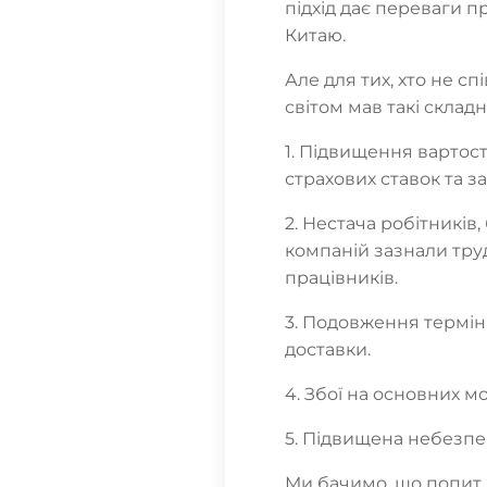
підхід дає переваги п
Китаю.
Але для тих, хто не сп
світом мав такі склад
1. Підвищення вартост
страхових ставок та за
2. Нестача робітників
компаній зазнали тру
працівників.
3. Подовження термін
доставки.
4. Збої на основних м
5. Підвищена небезпек
Ми бачимо, що попит в