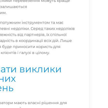
часники перевезення можуть краще
а залишаються
им.
є потужним інструментом та має
певні недоліки. Серед таких недоліків
жність від партнерів, їх спільної
адність в координації всіх дій. Лише
я буде приносити користь для
клієнтів і галузі в цілому.
лати виклики
них
ень
ератори мають власні рішення для