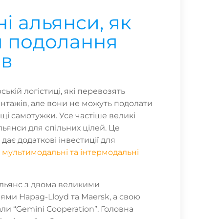
ні альянси, як
я подолання
ів
ській логістиці, які перевозять
антажів, але вони не можуть подолати
щі самотужки. Усе частіше великі
ьянси для спільних цілей. Це
дає додаткові інвестиції для
є
мультимодальні та інтермодальні
льянс з двома великими
ями Hapag-Lloyd та Maersk, а свою
и “Gemini Cooperation”. Головна