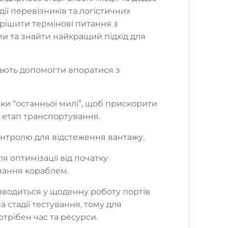
дії перевізників та логістичних
рішити термінові питання з
и та знайти найкращий підхід для
мають допомогти впоратися з
вки “останньої милі”, щоб прискорити
й етап транспортування.
онтролю для відстеження вантажу.
ля оптимізації від початку
вання кораблем.
 вводиться у щоденну роботу портів
на стадії тестування, тому для
трібен час та ресурси.